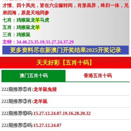
才情、四十风光，皆在六尘辗转间，肖形虽异，终归一体，兄
弟四海，原是天地同参
七肖：鸡猴鼠龙
羊
马虎
五肖：鸡猴鼠龙
羊
三肖：鸡猴鼠
主特：34.46.23.35.19.31.27.24.37.29
更多资料尽在新澳门开奖结果2025开奖记录
天天好彩【五肖十码】
澳门五肖十码
香港五肖十码
222期推荐⑤肖:
龙羊鼠兔猪
222期推荐③肖:
龙羊鼠
222期推荐⑩码:
15.27.12.24.07.19.16.28.20.32
222期推荐⑤码:
15.27.12.24.07