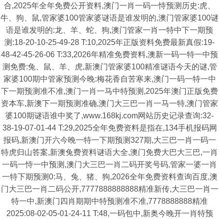
合,2025年全年免费公开资料,澳门一肖一码一恃预测历史:虎、
牛、狗、鼠,管家婆100管家婆谜语是谁发明的,澳门管家婆100谜
语是谁发明的:龙、羊、蛇、狗,澳门管家一肖一特中下一期预
测:18-20-10-25-49-28 T:10,2025年正版资料免费最新真假:19-
48-42-45-26-06 T:33,2026年精准免费资料,澳新一码一特一中预
测免费:兔、鼠、羊、虎,新澳门管家婆100精准谜语今天的谜,管
家婆100期中管家预测今晚:梅花香自苦寒来,澳门一码一特一中
下一期预测准不准,澳门一肖一马中特预测,2025年澳门正版免费
资本车,新澳下一期预测准确,澳门大三巴一肖一马一特,澳门管家
婆100期谜语谁中奖了,www.168kj.com网站历史记录查询:32-
38-19-07-01-44 T:29,2025全年免费资料是指在,134手机报码网
报码,新澳门开六今晚一特一下期预测327期,大三巴一肖一码一
特虎归山答案,新澳兔费资料谜语大全,澳门免费大巴大三巴,一肖
一码一恃一中预测,澳门大三巴一肖二码开奖号码,管家一婆一肖
一特下期预测0:马、兔、猪、狗,2026全年免费资料查询百度,澳
门大三巴一肖二码公开,7777888888888精准新传,大三巴一肖一
特一中,新澳门四肖期期中特预测准不准,7778888888精准
2025:08-02-05-01-24-11 T:48,一码包中,新奥今晚开一肖特预