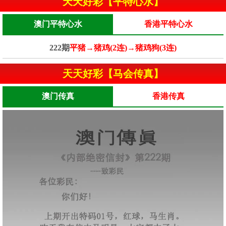
天天好彩【平特心水】
澳门平特心水
香港平特心水
222期
平猪→猪鸡(2连)→猪鸡狗(3连)
天天好彩【马会传真】
澳门传真
香港传真