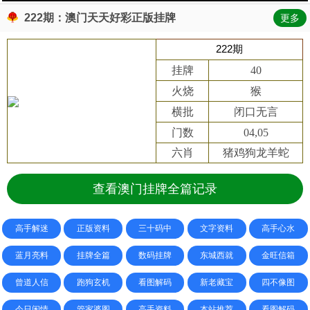
222期：澳门天天好彩正版挂牌
更多
222期
挂牌
40
火烧
猴
横批
闭口无言
门数
04,05
六肖
猪鸡狗龙羊蛇
查看澳门挂牌全篇记录
高手解迷
正版资料
三十码中
文字资料
高手心水
蓝月亮料
挂牌全篇
数码挂牌
东城西就
金旺信箱
曾道人信
跑狗玄机
看图解码
新老藏宝
四不像图
今日闲情
管家婆图
高手资料
本站推荐
看图解码