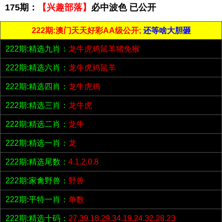
175期：
【兴趣部落】
必中波色 已公开
222期:澳门天天好彩AA级公开;
还等啥大胆砸
222期:精选九肖：
龙牛虎鸡鼠羊猪兔猴
222期:精选六肖：
龙牛虎鸡鼠羊
222期:精选四肖：
龙牛虎鸡
222期:精选三肖：
龙牛虎
222期:精选二肖：
龙牛
222期:精选一肖：
龙
222期:精选尾数：
4.1.2.0.8
222期:家禽野兽：
野兽
222期:平特一肖：
单数
222期:精选十码：
27.39.18.29.34.19.24.32.28.23