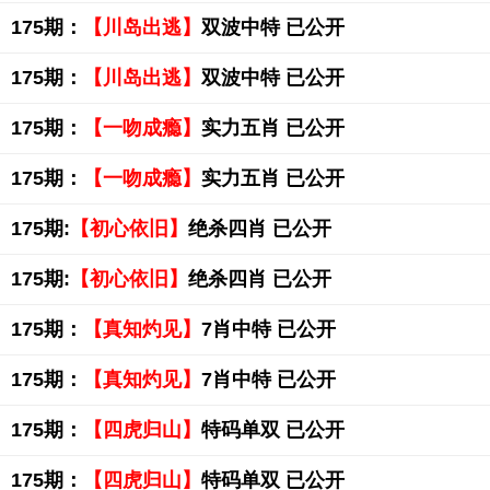
175期：
【川岛出逃】
双波中特 已公开
175期：
【川岛出逃】
双波中特 已公开
175期：
【一吻成瘾】
实力五肖 已公开
175期：
【一吻成瘾】
实力五肖 已公开
175期:
【初心依旧】
绝杀四肖 已公开
175期:
【初心依旧】
绝杀四肖 已公开
175期：
【真知灼见】
7肖中特 已公开
175期：
【真知灼见】
7肖中特 已公开
175期：
【四虎归山】
特码单双 已公开
175期：
【四虎归山】
特码单双 已公开