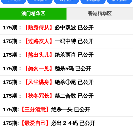
澳门精华区
香港精华区
175期：
【贴身侍从】
必中双波 已公开
175期：
【过路友人】
一码中特 已公开
175期：
【熬出头儿】
绝杀两肖 已公开
175期：
【匆匆一见】
稳杀5码 已公开
175期：
【风尘满身】
绝杀①尾 已公开
175期：
【秋冬冗长】
禁二合数 已公开
175期:
【三分酒意】
绝杀一头 已公开
175期:
【最爱自己】
必出２４码 已公开