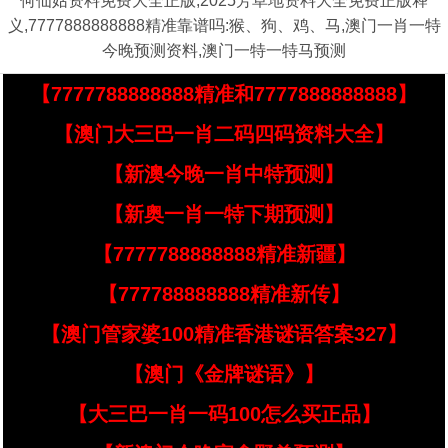
何仙姑资料免费大全正版,2025芳草地资料大全免费正版释
义,7777888888888精准靠谱吗:猴、狗、鸡、马,澳门一肖一特
今晚预测资料,澳门一特一特马预测
【7777788888888精准和7777888888888】
【澳门大三巴一肖二码四码资料大全】
【新澳今晚一肖中特预测】
【新奥一肖一特下期预测】
【7777788888888精准新疆】
【777788888888精准新传】
【澳门管家婆100精准香港谜语答案327】
【澳门《金牌谜语》】
【大三巴一肖一码100怎么买正品】