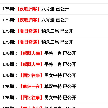
175期:
【夜晚归客】
八肖选 已公开
175期:
【夜晚归客】
八肖选 已公开
175期:
【夏日奇遇】
稳杀二尾 已公开
175期:
【夏日奇遇】
稳杀二尾 已公开
175期：
【感慨人生】
平特一肖 已公开
175期：
【感慨人生】
平特一肖 已公开
175期：
【回忆往事】
男女中特 已公开
175期：
【疯狂一夜】
单双中特 已公开
175期：
【回忆往事】
男女中特 已公开