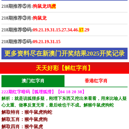
218期推荐⑤肖:
狗鼠龙鸡
虎
218期推荐③肖:
狗鼠龙
218期推荐⑩码:
09.21.19.31.15.27.34.46.
17
.29
218期推荐⑤码:
09.21.19.31.15
更多资料尽在新澳门开奖结果2025开奖记录
天天好彩【解红字肖】
澳门红字肖
香港红字肖
222期红字暗码【狐埋狐搰】【04 18 20 38】
解析：‌‌就是说狐狸多疑，刚埋下东西又挖出来看看，用来比喻人疑
心太重、做事反复无常，最后啥也干不成‌。‌‌解猴牛鼠虎狗蛇‌‌‌‌‌‌‌
解取特肖：猴牛鼠虎狗蛇
解取五肖：猴牛鼠虎狗
解取四肖：猴牛鼠虎