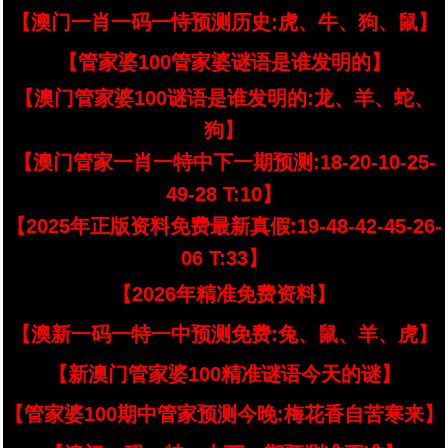
【澳门一肖一码一恃预测历史:虎、牛、狗、鼠】
【管家婆100管家婆谜语是谁发明的】
【澳门管家婆100谜语是谁发明的:龙、羊、蛇、
狗】
【澳门管家一肖一特中下一期预测:18-20-10-25-
49-28 T:10】
【2025年正版资料免费最新真假:19-48-42-45-26-
06 T:33】
【2026年精准免费资料】
【澳新一码一特一中预测免费:兔、鼠、羊、虎】
【新澳门管家婆100精准谜语今天的谜】
【管家婆100期中管家预测今晚:梅花香自苦寒来】