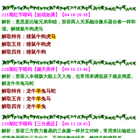
221期红字暗码【如埙如箎】【04 18 20 38】
解析：‌‌意思是‌比喻兄弟和睦‌，形容两人关系融洽像乐器合奏一样和
谐。解猪鼠牛狗虎马‌‌‌‌‌‌‌
解取特肖：猪鼠牛狗虎
马
解取五肖：猪鼠牛狗虎
解取四肖：猪鼠牛狗
220期红字暗码【踢天弄井】【09 16 23 46】
解析：‌‌形容人本领极大能上天入地，也常用来调侃孩子顽皮捣蛋。
解龙牛羊兔马蛇‌‌‌‌‌‌‌
解取特肖：龙牛
羊
兔马蛇
解取五肖：龙牛
羊
兔马
解取四肖：龙牛
羊
兔
219期红字暗码【三分鼎足】【06 11 28 45】
解析：‌‌形容三方势力像鼎的三条腿一样并立对峙，常用来比喻政治
或竞争局面中三方分立、互相抗衡的状态。解鸡牛蛇猪鼠羊‌‌‌‌‌‌‌