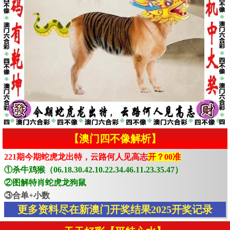
【澳门四不像解析】
221期今期蛇虎龙出特，云路何人见高志
开？00准
①杀牛鸡猴（06.18.30.42.10.22.34.46.11.23.35.47）
②图解特肖蛇虎龙狗鼠
③合单+小数
更多资料尽在新澳门开奖结果2025开奖记录