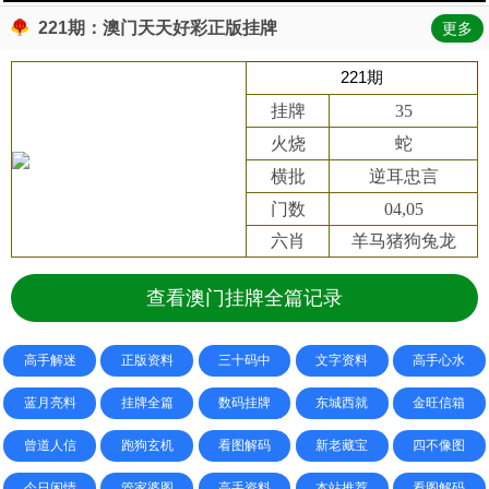
221期：澳门天天好彩正版挂牌
更多
221期
挂牌
35
火烧
蛇
横批
逆耳忠言
门数
04,05
六肖
羊马猪狗兔龙
查看澳门挂牌全篇记录
高手解迷
正版资料
三十码中
文字资料
高手心水
蓝月亮料
挂牌全篇
数码挂牌
东城西就
金旺信箱
曾道人信
跑狗玄机
看图解码
新老藏宝
四不像图
今日闲情
管家婆图
高手资料
本站推荐
看图解码