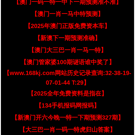
【澳门一码一特一中下一期预测准不准】
【澳门一肖一马中特预测】
【2025年澳门正版免费资本车】
【新澳下一期预测准确】
【澳门大三巴一肖一马一特】
【澳门管家婆100期谜语谁中奖了】
【www.168kj.com网站历史记录查询:32-38-19-
07-01-44 T:29】
【2025全年免费资料是指在】
【134手机报码网报码】
【新澳门开六今晚一特一下期预测327期】
【大三巴一肖一码一特虎归山答案】