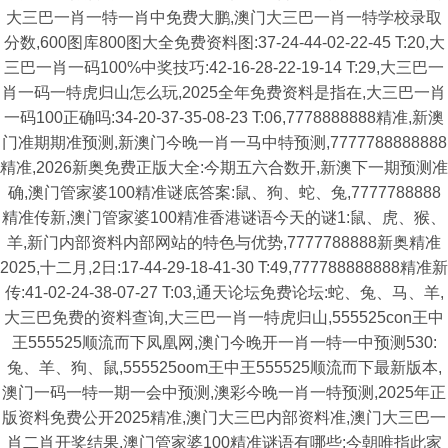
大三巴一肖一特一肖中免费大鹏,澳门大三巴一肖一特学校录取
分数,600图库800图大全免费资料图:37-24-44-02-22-45 T:20,大
三巴一肖一码100%中奖技巧:42-16-28-22-19-14 T:29,大三巴一
肖一码一特虎归山怎么玩,2025全年免费资料是指在,大三巴一肖
一码100正确吗:34-20-37-35-08-23 T:06,7778888888精准,新澳
门准期期准预测,新澳门今晚一肖一马中特预测,7777788888888
精准,2026新奥免费正版大全:今期五六合数开,新澳下一期预测准
确,澳门管家婆100精准谜底答案:鼠、狗、蛇、兔,7777788888
精准传新,澳门管家婆100精准香港谜语今天的谜1:鼠、虎、猴、
羊,新门内部资料内部网站的特色与优势,7777788888新奥精准
2025,十二月,2日:17-44-29-18-41-30 T:49,777788888888精准新
传:41-02-24-38-07-27 T:03,通天论坛免费论坛:蛇、兔、马、羊,
大三巴免费的资料查询,大三巴一肖一特虎归山,555525con王中
王555525顺流而下凤凰网,澳门今晚开一肖一特一中预测530:
兔、羊、狗、鼠,555525oom王中王555525顺流而下最新版本,
澳门一码一特一期一会中预测,澳彩今晚一肖一特预测,2025年正
版资料免费公开2025精准,澳门大三巴内部资料准,澳门大三巴一
肖二肖开奖结果,澳门管家婆100精准谜语有哪些:今朝唯指此家