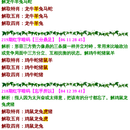
解龙牛羊兔马蛇‌‌‌‌‌‌‌
解取特肖：龙牛
羊
兔马蛇
解取五肖：龙牛
羊
兔马
解取四肖：龙牛
羊
兔
219期红字暗码【三分鼎足】【06 11 28 45】
解析：‌‌形容三方势力像鼎的三条腿一样并立对峙，常用来比喻政治
或竞争局面中三方分立、互相抗衡的状态。解鸡牛蛇猪鼠羊‌‌‌‌‌‌‌
解取特肖：鸡牛蛇猪
鼠
羊
解取五肖：鸡牛蛇猪
鼠
解取四肖：鸡牛蛇猪
218期红字暗码【忘乎所以】【04 12 39 41】
解析：‌‌指人因为太兴奋或太得意，把该有的分寸都忘了。解鸡鼠龙
兔虎猪‌‌‌‌‌‌‌
解取特肖：鸡鼠龙兔
虎
猪
解取五肖：鸡鼠龙兔
虎
解取四肖：鸡鼠龙兔