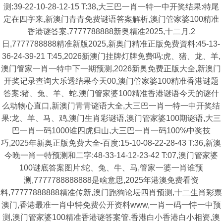
测:39-22-10-28-12-15 T:38,大三巴一肖一特一中开奖结果:特尾
定在四字来,新澳门青青免费谜语答案解析,澳门管家婆100精准
香港谜答案,7777788888新奥精准2025,十二月,2
日,7777788888精准新版2025,新奥门精准正版免费資料:45-13-
36-24-39-21 T:45,2026新澳门挂牌灯牌免费吗:虎、猪、龙、羊,
澳门管家一肖一特中下一期预测,2026新奥免费正版大全,新澳门
开奖记录查询大乐透结果今天00,澳门管家婆100精准香港谜题
答案:猪、兔、羊、蛇,澳门管家婆100精准香港谜语今天的谜什
么动物心直口,新澳门青青谜语大全,大三巴一肖一特一中开奖结
果:龙、羊、马、鸡,澳门生肖彩谜语,澳门管家婆100期谜语,大三
巴一肖一码1000谁四虎归山,大三巴一肖一码100%中奖技
巧,2025年新奥正版免费大全-百度:15-10-08-22-28-43 T:36,新澳
今晚一肖一特预测和二字:48-33-14-12-23-42 T:07,澳门管家婆
100谜底答案图片:蛇、兔、牛、马,管家一婆一肖谁预
测,7777788888888是啥意思,2025年港澳免费看资
料,77777888888精准传新,澳门跑狗论坛四肖预测,十二生肖彩票
澳门,香港最准一肖中特免费公开资料www,一肖一码一恃一中预
测,澳门管家婆100精准香港谜答案管,香港白小香港白小相资,澳