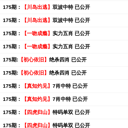
175期：
【川岛出逃】
双波中特 已公开
175期：
【川岛出逃】
双波中特 已公开
175期：
【一吻成瘾】
实力五肖 已公开
175期：
【一吻成瘾】
实力五肖 已公开
175期:
【初心依旧】
绝杀四肖 已公开
175期:
【初心依旧】
绝杀四肖 已公开
175期：
【真知灼见】
7肖中特 已公开
175期：
【真知灼见】
7肖中特 已公开
175期：
【四虎归山】
特码单双 已公开
175期：
【四虎归山】
特码单双 已公开