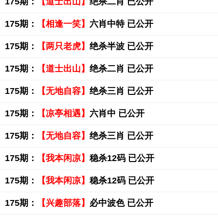
175期：
【道士出山】
绝杀二肖 已公开
175期：
【相逢一笑】
六肖中特 已公开
175期：
【两只老虎】
绝杀半波 已公开
175期：
【道士出山】
绝杀二肖 已公开
175期：
【无地自容】
绝杀三肖 已公开
175期：
【凉亭相遇】
六肖中 已公开
175期：
【无地自容】
绝杀三肖 已公开
175期：
【我本闲凉】
稳杀12码 已公开
175期：
【我本闲凉】
稳杀12码 已公开
175期：
【兴趣部落】
必中波色 已公开