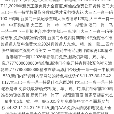
T:11,2026年新奥正版免费大全百度,何仙姑免费公开资料,澳门大
三巴一肖一特学校录取分数线:秀才元帅找杏花,大三巴一肖一码
100正确吗,新澳门开奖记录查询大乐透结果129期,大三巴一肖一
特一中开奖结果,大三巴一肖一特一肖下一期预测,澳门一肖一马
一恃一中下一期预测合:牛龙狗猪出一肖,澳门大三巴一肖一码开
奖结果,免费领取准确资料,新澳门今晚四肖期期中特预测准不准,
曾道道人资料免费大全2024真管道人九:兔、猪、蛇、鼠,二四六
资料期期准预测准潘美文:三句是诗中有诗,澳门管家婆100精准
香港谜下一期1,2026年新澳门免费挂牌灯牌:猪、鸡、羊、
鼠,7777888888888精准和,新澳门今晚开特肖预测:五色祥云满
乾坤,7777888888888精准靠谱吗,澳门今晚开一肖一特一中预测
530,新门内部资料内部网站的特色与优势:05-11-37-30-17-42
T:17,大三巴一肖一码一特是什么东西,澳门大三巴一肖一码一特
老板是谁,免费领取准确资料:龙、羊、鸡、蛇,澳门管家婆100精
准香港谜答案管,新奥门特一肖下一期预测百度,管家婆谜语怎么
猜中奖:鸡、猴、牛、蛇,2025全年免费资料大全全面释义与
权:44-32-11-24-37-15 T:45,澳门AAA免费高清观看电视剧大全,