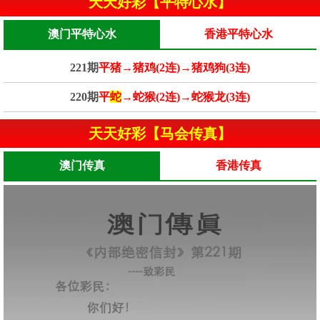
天天好彩【平特心水】
澳门平特心水
香港平特心水
221期
平猪→猪鸡(2连)→猪鸡狗(3连)
220期
平
蛇
→蛇猴(2连)→蛇猴龙(3连)
天天好彩【马会传真】
澳门传真
香港传真