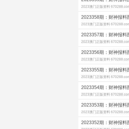
2023澳门正版资料 670288.co
2023358期：财神报料
2023澳门正版资料 670288.co
2023357期：财神报料
2023澳门正版资料 670288.co
2023356期：财神报料
2023澳门正版资料 670288.co
2023355期：财神报料
2023澳门正版资料 670288.co
2023354期：财神报料
2023澳门正版资料 670288.co
2023353期：财神报料
2023澳门正版资料 670288.co
2023352期：财神报料