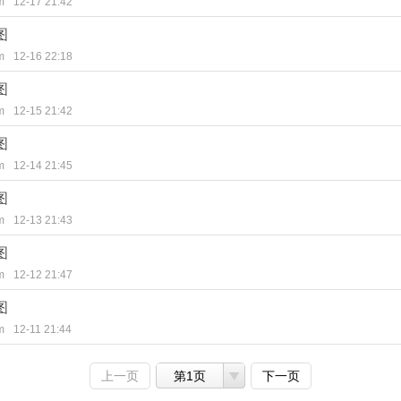
m
12-17 21:42
图
m
12-16 22:18
图
m
12-15 21:42
图
m
12-14 21:45
图
m
12-13 21:43
图
m
12-12 21:47
图
m
12-11 21:44
上一页
第1页
下一页