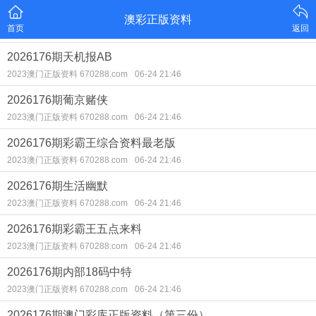
澳彩正版资料
首页
返回
2026176期天机报AB
2023澳门正版资料 670288.com
06-24 21:46
2026176期葡京赌侠
2023澳门正版资料 670288.com
06-24 21:46
2026176期彩霸王综合资料最老版
2023澳门正版资料 670288.com
06-24 21:46
2026176期生活幽默
2023澳门正版资料 670288.com
06-24 21:46
2026176期彩霸王五点来料
2023澳门正版资料 670288.com
06-24 21:46
2026176期内部18码中特
2023澳门正版资料 670288.com
06-24 21:46
2026176期澳门彩库正版资料（第三份）