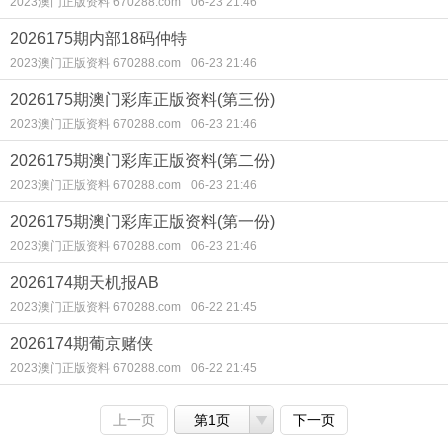
2023澳门正版资料 670288.com
06-23 21:46
2026175期内部18码仲特
2023澳门正版资料 670288.com
06-23 21:46
2026175期澳门彩库正版资料(第三份)
2023澳门正版资料 670288.com
06-23 21:46
2026175期澳门彩库正版资料(第二份)
2023澳门正版资料 670288.com
06-23 21:46
2026175期澳门彩库正版资料(第一份)
2023澳门正版资料 670288.com
06-23 21:46
2026174期天机报AB
2023澳门正版资料 670288.com
06-22 21:45
2026174期葡京赌侠
2023澳门正版资料 670288.com
06-22 21:45
上一页
第1页
下一页