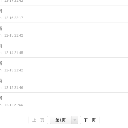
m
12-17 21:42
肖
m
12-16 22:17
肖
m
12-15 21:42
肖
m
12-14 21:45
肖
m
12-13 21:42
肖
m
12-12 21:46
肖
m
12-11 21:44
上一页
第1页
下一页