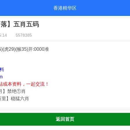
香港精华区
日落】五肖五码
:14
5578385
5)(虎29)(猴35)
开:0000准
资料
m
站或本资料，一起交流！
四月】禁绝①肖
万里】稳猛六肖
返回首页