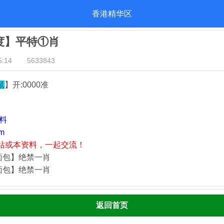
香港精华区
几度】平特①肖
:14
5633843
鼠
】开:0000准
资料
m
站或本资料，一起交流！
面包】绝禁一肖
面包】绝禁一肖
返回首页