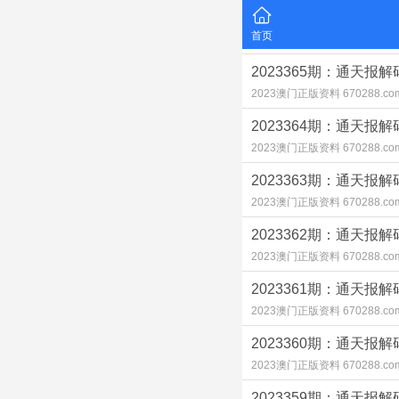
首页
2023365期：通天报解
2023澳门正版资料 670288.co
2023364期：通天报解
2023澳门正版资料 670288.co
2023363期：通天报解
2023澳门正版资料 670288.co
2023362期：通天报解
2023澳门正版资料 670288.co
2023361期：通天报解
2023澳门正版资料 670288.co
2023360期：通天报解
2023澳门正版资料 670288.co
2023359期：通天报解