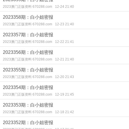
2023澳门正版资料 670288.com
12-24 21:40
2023358期：白小姐密报
2023澳门正版资料 670288.com
12-23 21:40
2023357期：白小姐密报
2023澳门正版资料 670288.com
12-22 21:41
2023356期：白小姐密报
2023澳门正版资料 670288.com
12-21 21:40
2023355期：白小姐密报
2023澳门正版资料 670288.com
12-20 21:43
2023354期：白小姐密报
2023澳门正版资料 670288.com
12-19 21:45
2023353期：白小姐密报
2023澳门正版资料 670288.com
12-18 21:42
2023352期：白小姐密报