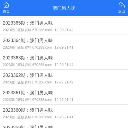
澳门男人味
首页
返回
2023365期：澳门男人味
2023澳门正版资料 670288.com
12-30 21:42
2023364期：澳门男人味
2023澳门正版资料 670288.com
12-29 21:41
2023363期：澳门男人味
2023澳门正版资料 670288.com
12-28 21:44
2023362期：澳门男人味
2023澳门正版资料 670288.com
12-27 21:42
2023361期：澳门男人味
2023澳门正版资料 670288.com
12-26 21:41
2023360期：澳门男人味
2023澳门正版资料 670288.com
12-25 21:41
2023359期：澳门男人味