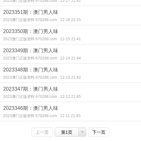
2023澳门正版资料 670288.com
12-17 21:41
2023351期：澳门男人味
2023澳门正版资料 670288.com
12-16 22:15
2023350期：澳门男人味
2023澳门正版资料 670288.com
12-15 21:41
2023349期：澳门男人味
2023澳门正版资料 670288.com
12-14 21:44
2023348期：澳门男人味
2023澳门正版资料 670288.com
12-13 21:42
2023347期：澳门男人味
2023澳门正版资料 670288.com
12-12 21:45
2023346期：澳门男人味
2023澳门正版资料 670288.com
12-11 21:43
上一页
第1页
下一页