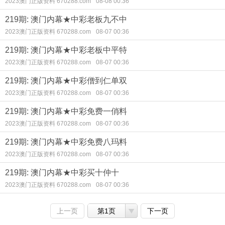
2023澳门正版资料 670288.com
08-08 00:36
219期: 澳门内幕★中彩老板九不中
2023澳门正版资料 670288.com
08-07 00:36
219期: 澳门内幕★中彩老板中平特
2023澳门正版资料 670288.com
08-07 00:36
219期: 澳门内幕★中彩僧到仁单双
2023澳门正版资料 670288.com
08-07 00:36
219期: 澳门内幕★中彩免费一俏料
2023澳门正版资料 670288.com
08-07 00:36
219期: 澳门内幕★中彩免费八玛料
2023澳门正版资料 670288.com
08-07 00:36
219期: 澳门内幕★中彩买十仲十
2023澳门正版资料 670288.com
08-07 00:36
上一页
第1页
下一页