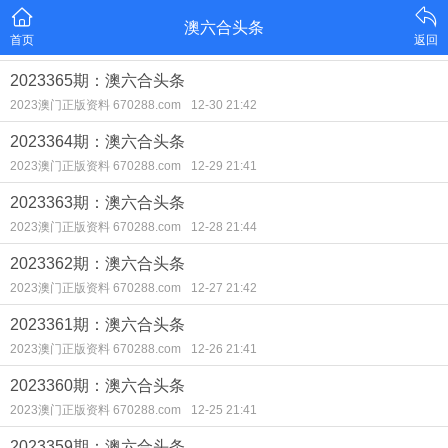
澳六合头条
首页
返回
2023365期：澳六合头条
2023澳门正版资料 670288.com
12-30 21:42
2023364期：澳六合头条
2023澳门正版资料 670288.com
12-29 21:41
2023363期：澳六合头条
2023澳门正版资料 670288.com
12-28 21:44
2023362期：澳六合头条
2023澳门正版资料 670288.com
12-27 21:42
2023361期：澳六合头条
2023澳门正版资料 670288.com
12-26 21:41
2023360期：澳六合头条
2023澳门正版资料 670288.com
12-25 21:41
2023359期：澳六合头条