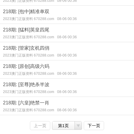
2023澳门正版资料 670288.com
08-06 00:36
218期: [包中]精准单双
2023澳门正版资料 670288.com
08-06 00:36
218期: [猛料]英皇四尾
2023澳门正版资料 670288.com
08-06 00:36
218期: [管家]玄机四俏
2023澳门正版资料 670288.com
08-06 00:36
218期: [原创]高级六码
2023澳门正版资料 670288.com
08-06 00:36
218期: [至尊]绝杀半波
2023澳门正版资料 670288.com
08-06 00:36
218期: [六皇]绝禁一肖
2023澳门正版资料 670288.com
08-06 00:36
上一页
第1页
下一页