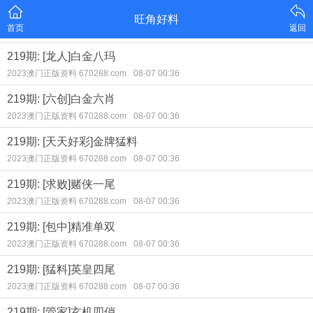
旺角好料
首页
返回
219期: [龙人]白金八玛
2023澳门正版资料 670288.com
08-07 00:36
219期: [六创]白金六肖
2023澳门正版资料 670288.com
08-07 00:36
219期: [天天好彩]金牌猛料
2023澳门正版资料 670288.com
08-07 00:36
219期: [求败]赌侠一尾
2023澳门正版资料 670288.com
08-07 00:36
219期: [包中]精准单双
2023澳门正版资料 670288.com
08-07 00:36
219期: [猛料]英皇四尾
2023澳门正版资料 670288.com
08-07 00:36
219期: [管家]玄机四俏