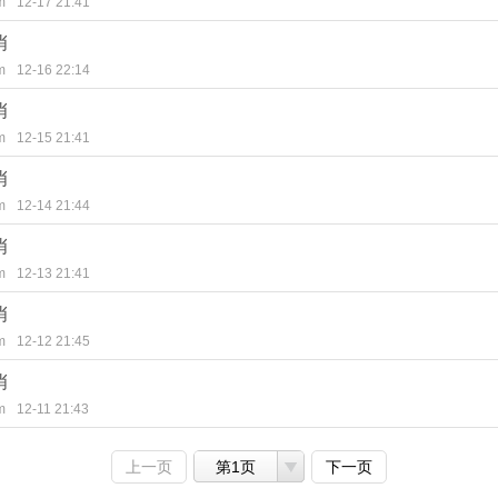
m
12-17 21:41
肖
m
12-16 22:14
肖
m
12-15 21:41
肖
m
12-14 21:44
肖
m
12-13 21:41
肖
m
12-12 21:45
肖
m
12-11 21:43
上一页
第1页
下一页