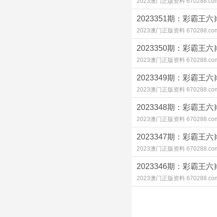
2023澳门正版资料 670288.co
2023351期：彩霸王六
2023澳门正版资料 670288.co
2023350期：彩霸王六
2023澳门正版资料 670288.co
2023349期：彩霸王六
2023澳门正版资料 670288.co
2023348期：彩霸王六
2023澳门正版资料 670288.co
2023347期：彩霸王六
2023澳门正版资料 670288.co
2023346期：彩霸王六
2023澳门正版资料 670288.co