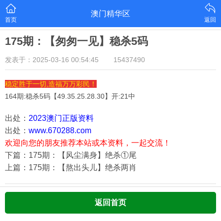
澳门精华区
首页
返回
175期：【匆匆一见】稳杀5码
发表于：2025-03-16 00:54:45
15437490
稳定胜于一切,造福万万彩民！
164期:稳杀5码【
49.35.25.28.30
】开:21中
出处：
2023澳门正版资料
出处：
www.670288.com
欢迎向您的朋友推荐本站或本资料，一起交流！
下篇：175期：【风尘满身】绝杀①尾
上篇：175期：【熬出头儿】绝杀两肖
返回首页